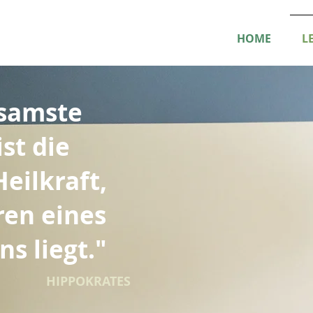
HOME
L
ksamste
st die
eilkraft,
ren eines
s liegt."
HIPPOKRATES